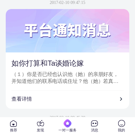
信息或节目邀请嘉宾、网站会员为信件内容；
2017-02-10 09:47:15
2、骗子以＂消息提示员XX＂、＂送礼员XX＂等
昵称给会员发送站内信或进行在线聊天；
3、把中奖诈骗信息发到会员手机上，要求会员登
录一个钓鱼网站进行汇款；
4、虚假信息为避免系统筛查及一般由大量符号或
空格分开；
5、通过看似相似的网络地址或电话欺骗网友；
6、提供所谓活动验证码及咨询热线。
如你打算和Ta谈婚论嫁
（１）你是否已经也认识他（她）的亲朋好友，
并知道他们的联系电话或住址？他（她）若真心
对你的话，一定会也让你真正地走入他（她）的
私人社交圈子。
查看详情
（２）你是否已经去过他（她）工作单位，并确
信他（她）真的在那里从事着他（她）所说的工
2017-02-10 09:46:30
作？
推荐
发现
一对一服务
消息
我的