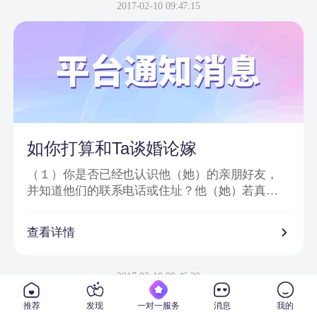
信息或节目邀请嘉宾、网站会员为信件内容；
2017-02-10 09:47:15
2、骗子以＂消息提示员XX＂、＂送礼员XX＂等
昵称给会员发送站内信或进行在线聊天；
3、把中奖诈骗信息发到会员手机上，要求会员登
录一个钓鱼网站进行汇款；
4、虚假信息为避免系统筛查及一般由大量符号或
空格分开；
5、通过看似相似的网络地址或电话欺骗网友；
6、提供所谓活动验证码及咨询热线。
如你打算和Ta谈婚论嫁
（１）你是否已经也认识他（她）的亲朋好友，
并知道他们的联系电话或住址？他（她）若真心
对你的话，一定会也让你真正地走入他（她）的
私人社交圈子。
查看详情
（２）你是否已经去过他（她）工作单位，并确
信他（她）真的在那里从事着他（她）所说的工
2017-02-10 09:46:30
作？
推荐
发现
一对一服务
消息
我的