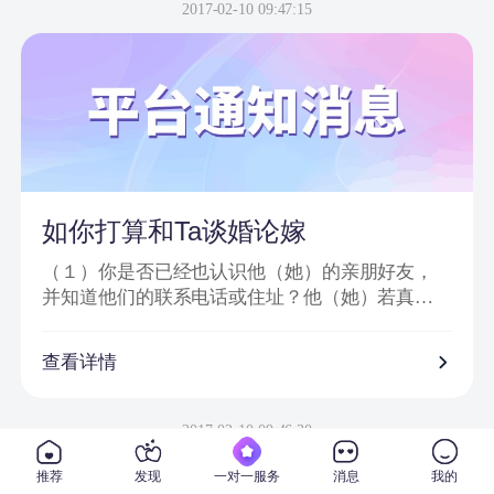
信息或节目邀请嘉宾、网站会员为信件内容；
2017-02-10 09:47:15
2、骗子以＂消息提示员XX＂、＂送礼员XX＂等
昵称给会员发送站内信或进行在线聊天；
3、把中奖诈骗信息发到会员手机上，要求会员登
录一个钓鱼网站进行汇款；
4、虚假信息为避免系统筛查及一般由大量符号或
空格分开；
5、通过看似相似的网络地址或电话欺骗网友；
6、提供所谓活动验证码及咨询热线。
如你打算和Ta谈婚论嫁
（１）你是否已经也认识他（她）的亲朋好友，
并知道他们的联系电话或住址？他（她）若真心
对你的话，一定会也让你真正地走入他（她）的
私人社交圈子。
查看详情
（２）你是否已经去过他（她）工作单位，并确
信他（她）真的在那里从事着他（她）所说的工
2017-02-10 09:46:30
作？
推荐
发现
一对一服务
消息
我的