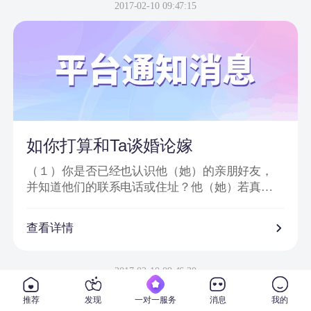
信息或节目邀请嘉宾、网站会员为信件内容；
2017-02-10 09:47:15
2、骗子以＂消息提示员XX＂、＂送礼员XX＂等
昵称给会员发送站内信或进行在线聊天；
3、把中奖诈骗信息发到会员手机上，要求会员登
录一个钓鱼网站进行汇款；
4、虚假信息为避免系统筛查及一般由大量符号或
空格分开；
5、通过看似相似的网络地址或电话欺骗网友；
6、提供所谓活动验证码及咨询热线。
如你打算和Ta谈婚论嫁
（１）你是否已经也认识他（她）的亲朋好友，
并知道他们的联系电话或住址？他（她）若真心
对你的话，一定会也让你真正地走入他（她）的
私人社交圈子。
查看详情
（２）你是否已经去过他（她）工作单位，并确
信他（她）真的在那里从事着他（她）所说的工
2017-02-10 09:46:30
作？
推荐
发现
一对一服务
消息
我的