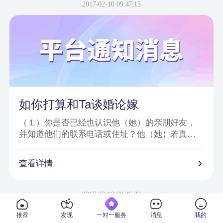
信息或节目邀请嘉宾、网站会员为信件内容；
2017-02-10 09:47:15
2、骗子以＂消息提示员XX＂、＂送礼员XX＂等
昵称给会员发送站内信或进行在线聊天；
3、把中奖诈骗信息发到会员手机上，要求会员登
录一个钓鱼网站进行汇款；
4、虚假信息为避免系统筛查及一般由大量符号或
空格分开；
5、通过看似相似的网络地址或电话欺骗网友；
6、提供所谓活动验证码及咨询热线。
如你打算和Ta谈婚论嫁
（１）你是否已经也认识他（她）的亲朋好友，
并知道他们的联系电话或住址？他（她）若真心
对你的话，一定会也让你真正地走入他（她）的
私人社交圈子。
查看详情
（２）你是否已经去过他（她）工作单位，并确
信他（她）真的在那里从事着他（她）所说的工
2017-02-10 09:46:30
作？
推荐
发现
一对一服务
消息
我的